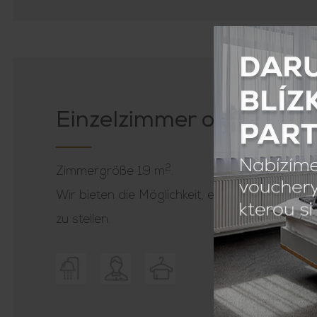
Einzelzimmer ohne Balk
2
Zimmergröße 19 m
.
Wir bieten die Möglichkeit, ein Zustell- oder 
zu stellen.