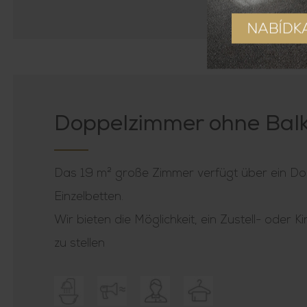
Doppelzimmer ohne Bal
Das 19 m² große Zimmer verfügt über ein Do
Einzelbetten.
Wir bieten die Möglichkeit, ein Zustell- oder 
zu stellen