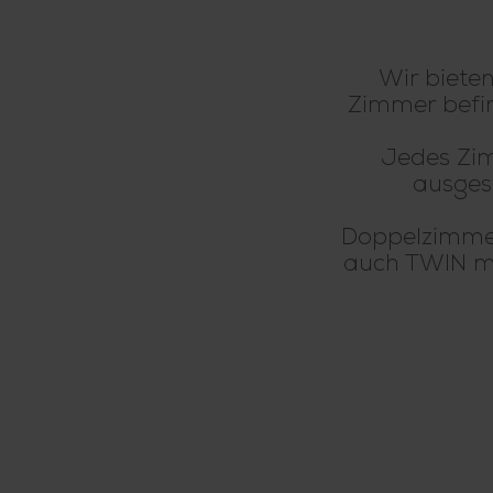
Wir biete
Zimmer befin
Jedes Zim
ausges
Doppelzimmer
auch TWIN mö