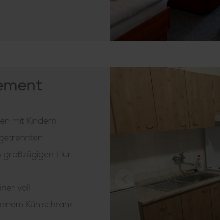
ement
en mit Kindern
 getrennten
großzügigen Flur.
ner voll
einem Kühlschrank.