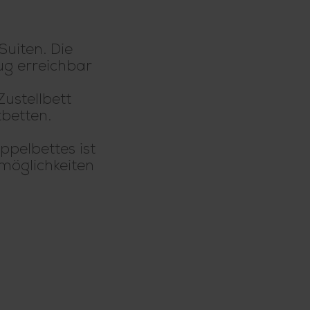
uiten. Die
ug erreichbar
ustellbett
betten.
pelbettes ist
möglichkeiten