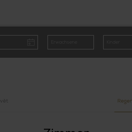
vět
Rege