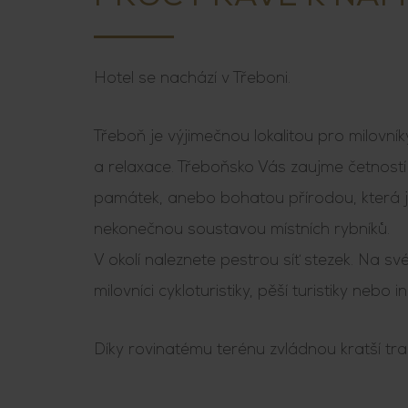
Hotel se nachází v Třeboni.
Třeboň je výjimečnou lokalitou pro milovníky
a relaxace. Třeboňsko Vás zaujme četností 
památek, anebo bohatou přírodou, která 
nekonečnou soustavou místních rybníků.
V okolí naleznete pestrou síť stezek. Na své
milovníci cykloturistiky, pěší turistiky nebo in 
Díky rovinatému terénu zvládnou kratší tras