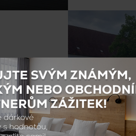
ích Rožmberků