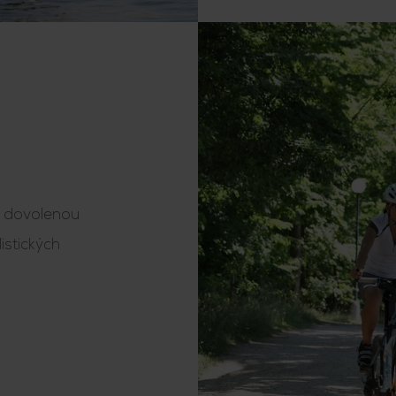
ou dovolenou
istických