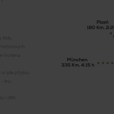
 klidu
historických
je tvořena
 si zde přijdou
- linu.
y i děti.