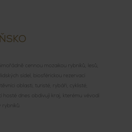
ŇSKO
imořádně cennou mozaikou rybníků, lesů,
a lidských sídel, biosférickou rezervací
níci oblasti, turisté, rybáři, cyklisté,
tí hosté dnes obdivují kraj, kterému vévodí
y rybníků.