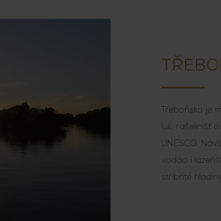
TŘEBO
Třeboňsko je m
luk, rašelinišť 
UNESCO. Návštěv
vodáci i lázeňš
stříbřité hladin