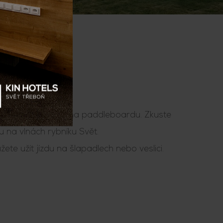
 SPORTY
ch sezón je jízda na paddleboardu. Zkuste
u na vlnách rybníku Svět.
žete užít jízdu na šlapadlech nebo veslici.