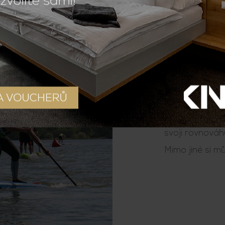
VODNÍ
Hitem poslední
svoji rovnováh
Mimo jiné si mů