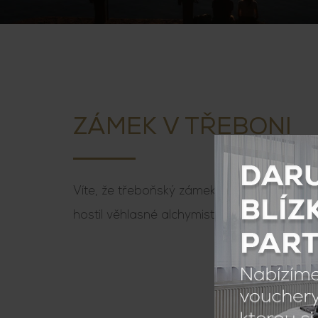
ZÁMEK V TŘEBONI
Víte, že třeboňský zámek v době posledn
hostil věhlasné alchymisty z celé Evropy?