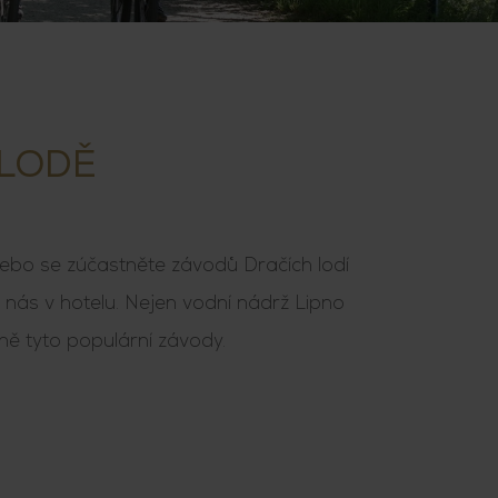
 LODĚ
 nebo se zúčastněte závodů Dračích lodí
u nás v hotelu. Nejen vodní nádrž Lipno
ně tyto populární závody.