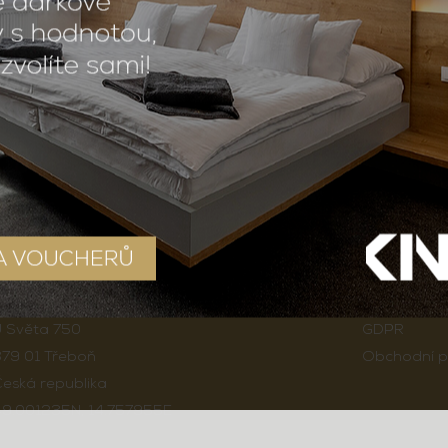
HOTEL SVĚT
HOTEL REG
ADRESA
DALŠÍ S
 Světa 750
GDPR
79 01 Třeboň
Obchodní p
eská republika
49.001235N, 14.757955E