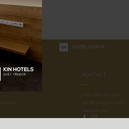
ENT
HOTEL VLTAVA
TRÁNKY
KONTAKT
+420 384 721 394
odmínky
info@hotelsvet.com
Sledujte nás