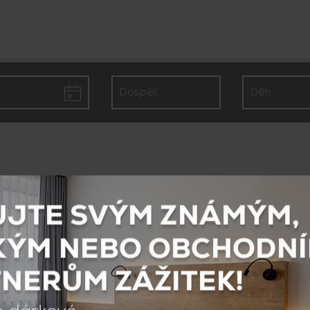
erte si ze 2 budov, ze kterých je tvořen komplex hotelu 