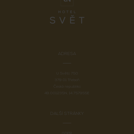
ADRESA
U Světa 750
379 01 Třeboň
Česká republika
49.001235N, 14.757955E
DALŠÍ STRÁNKY
GDPR