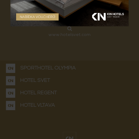
+420 384 721 394
info@hotelsvet.com
www.hotelsvet.com
SPORTHOTEL OLYMPIA
HOTEL SVĚT
HOTEL REGENT
HOTEL VLTAVA