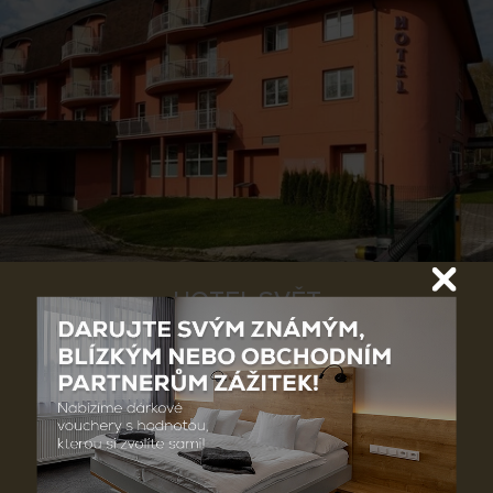
HOTEL SVĚT
U Světa 750
379 01 Třeboň
Česká republika
Recepce